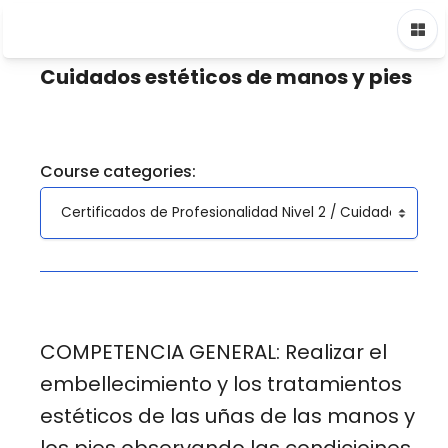
Skip to main content
Home
Courses
Certificados de Profesionalidad Nivel 2
C
Cuidados estéticos de manos y pies
Course categories:
COMPETENCIA GENERAL: Realizar el
embellecimiento y los tratamientos
estéticos de las uñas de las manos y
los pies observando las condicioines