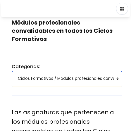
Saltar a contenido principal
Página Principal
Cursos
Ciclos Formativos
Módulos profe
Módulos profesionales
convalidables en todos los Ciclos
Formativos
Categorías:
Las asignaturas que pertenecen a
los módulos profesionales
convalidables en todos los Ciclos